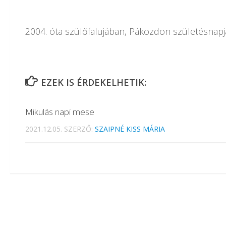
2004. óta szülőfalujában, Pákozdon születésna
EZEK IS ÉRDEKELHETIK:
Mikulás napi mese
2021.12.05.
SZERZŐ:
SZAIPNÉ KISS MÁRIA