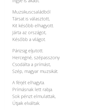
Irigye is akadt.
Muzsikuscsaládból
Társat is választott,
Kit később elhagyott.
Járta az országot,
Később a világot.
Párizsig eljutott.
Hercegné, szépasszony
Csodálta a prímást,
Szép, magyar muzsikát.
A férjét elhagyta.
Prímásnak lett rabja.
Sok pénzt elmulattak,
Útjaik elváltak.