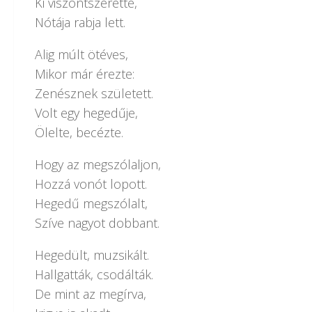
Ki viszontszerette,
Nótája rabja lett.
Alig múlt ötéves,
Mikor már érezte:
Zenésznek született.
Volt egy hegedűje,
Ölelte, becézte.
Hogy az megszólaljon,
Hozzá vonót lopott.
Hegedű megszólalt,
Szíve nagyot dobbant.
Hegedült, muzsikált.
Hallgatták, csodálták.
De mint az megírva,