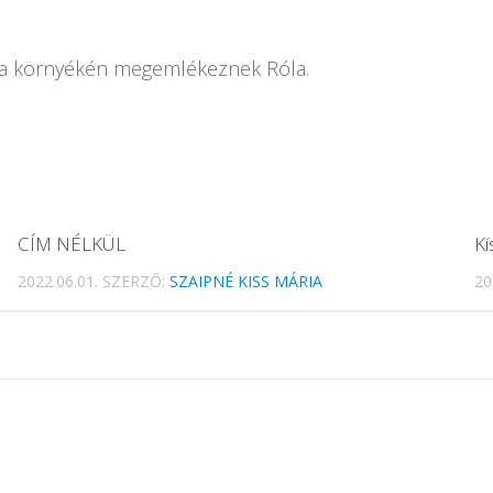
pja környékén megemlékeznek Róla.
CÍM NÉLKÜL
Kí
2022.06.01.
SZERZŐ:
SZAIPNÉ KISS MÁRIA
20