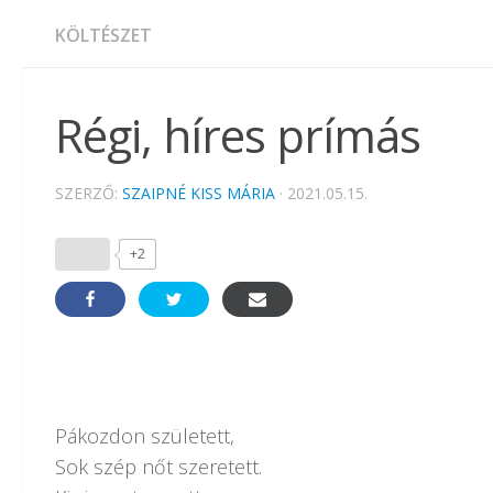
KÖLTÉSZET
Régi, híres prímás
SZERZŐ:
SZAIPNÉ KISS MÁRIA
·
2021.05.15.
+2
Pákozdon született,
Sok szép nőt szeretett.